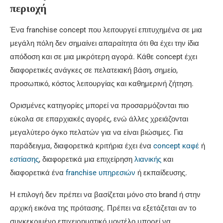
περιοχή
Ένα franchise concept που λειτουργεί επιτυχημένα σε μια
μεγάλη πόλη δεν σημαίνει απαραίτητα ότι θα έχει την ίδια
απόδοση και σε μια μικρότερη αγορά. Κάθε concept έχει
διαφορετικές ανάγκες σε πελατειακή βάση, σημείο,
προσωπικό, κόστος λειτουργίας και καθημερινή ζήτηση.
Ορισμένες κατηγορίες μπορεί να προσαρμόζονται πιο
εύκολα σε επαρχιακές αγορές, ενώ άλλες χρειάζονται
μεγαλύτερο όγκο πελατών για να είναι βιώσιμες. Για
παράδειγμα, διαφορετικά κριτήρια έχει ένα
concept καφέ
ή
εστίασης
, διαφορετικά μια επιχείρηση
λια
ν
ικής
και
διαφορετικά ένα
franchise υπηρεσιών
ή εκπαίδευσης.
Η επιλογή δεν πρέπει να βασίζεται μόνο στο brand ή στην
αρχική εικόνα της πρότασης. Πρέπει να εξετάζεται αν το
συγκεκριμένο επιχειρηματικό μοντέλο μπορεί να