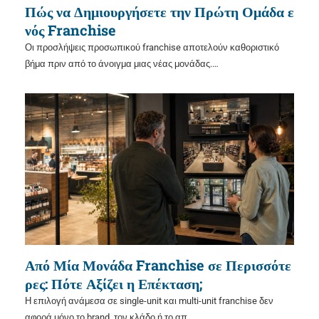
Πώς να Δημιουργήσετε την Πρώτη Ομάδα ε
νός Franchise
Οι προσλήψεις προσωπικού franchise αποτελούν καθοριστικό
βήμα πριν από το άνοιγμα μιας νέας μονάδας.…
Από Μία Μονάδα Franchise σε Περισσότε
ρες: Πότε Αξίζει η Επέκταση;
Η επιλογή ανάμεσα σε single-unit και multi-unit franchise δεν
αφορά μόνο το brand, τον κλάδο ή το απ…