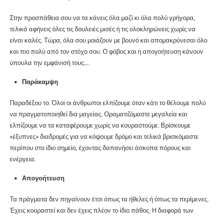
Στην προσπάθεια σου να τα κάνεις όλα μαζί κι όλα πολύ γρήγορα,
τελικά αφήνεις όλες τις δουλειές μισές ή τις ολοκληρώνεις χωρίς να
είναι καλές. Τώρα, όλα σου μοιάζουν με βουνό και απομακρύνεσαι όλο
και πιο πολύ από τον στόχο σου. Ο φόβος και η απογοήτευση κάνουν
ύπουλα την εμφάνισή τους….
Παράκαμψη
Παραδέξου το. Όλοι οι άνθρωποι ελπίζουμε όταν κάτι το θέλουμε πολύ
να πραγματοποιηθεί δια μαγείας. Οραματιζόμαστε μεγαλεία και
ελπίζουμε να τα καταφέρουμε χωρίς να κουραστούμε. Βρίσκουμε
«έξυπνες» διαδρομές για να κόψουμε δρόμο και τελικά βρισκόμαστε
περίπου στο ίδιο σημείο, έχοντας δαπανήσει άσκοπα πόρους και
ενέργεια.
Απογοήτευση
Τα πράγματα δεν πηγαίνουν έτσι όπως τα ήθελες ή όπως τα περίμενες.
Έχεις κουραστεί και δεν έχεις πλέον το ίδιο πάθος. Η διαφορά των