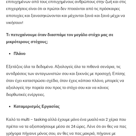
επιτυχημένων από τους επιτυχημένους ανθρώπους στην ζωή και στις
επιχειρήσεις είναι ότι οι πρώτοι δεν πτοούνται από τις πρόσκαιρες
αποτυχίες και ξανασηκώνονται και μάχονται ξανά και ξανά μέχρι να
νικήσουν!
Τι πετυχαίνουμε όταν διασπάμε τον μεγάλο στόχο μας σε
μικρότερους στόχους;
Πλάνο
Εξετάζεις όλα τα δεδομένα. Αξιολογείς όλα τα πιθανά σενάρια, τις
αντιδράσεις των ανταγωνιστών σου και ξεκινάς με προσοχή. Επίσης
όταν έχει καταστρώσει σχέδιο, όταν έχεις κάποιο πλάνο, μπορείς να
αξιολογείς την πορεία σου προς το στόχο σου και να κάνεις
διορθωτικές ενέργειες.
Καταμερισμός Εργασίας
Καλό το multi – tasking αλλά έχουμε μόνο ένα μυαλό και 2 χέρια που
πρέπει να τα αξιοποιήσουμε μέσα σε 24 ώρες. Λένε ότι αν θες να πας
γρήγορα πήγαινε μόνος σου, αν θες να πας μακριά, πήγαινε με