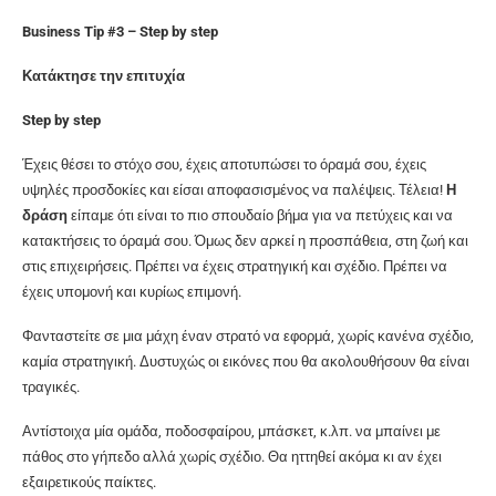
Business Tip #3 – Step by step
Κατάκτησε την επιτυχία
Step
by
step
Έχεις θέσει το στόχο σου, έχεις αποτυπώσει το όραμά σου, έχεις
υψηλές προσδοκίες και είσαι αποφασισμένος να παλέψεις. Τέλεια!
Η
δράση
είπαμε ότι είναι το πιο σπουδαίο βήμα για να πετύχεις και να
κατακτήσεις το όραμά σου. Όμως δεν αρκεί η προσπάθεια, στη ζωή και
στις επιχειρήσεις. Πρέπει να έχεις στρατηγική και σχέδιο. Πρέπει να
έχεις υπομονή και κυρίως επιμονή.
Φανταστείτε σε μια μάχη έναν στρατό να εφορμά, χωρίς κανένα σχέδιο,
καμία στρατηγική. Δυστυχώς οι εικόνες που θα ακολουθήσουν θα είναι
τραγικές.
Αντίστοιχα μία ομάδα, ποδοσφαίρου, μπάσκετ, κ.λπ. να μπαίνει με
πάθος στο γήπεδο αλλά χωρίς σχέδιο. Θα ηττηθεί ακόμα κι αν έχει
εξαιρετικούς παίκτες.