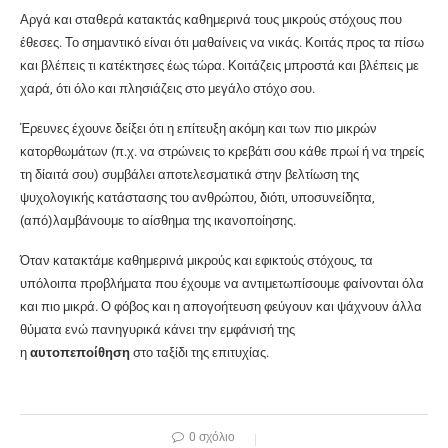
Αργά και σταθερά κατακτάς καθημερινά τους μικρούς στόχους που
έθεσες. Το σημαντικό είναι ότι μαθαίνεις να νικάς. Κοιτάς προς τα πίσω
και βλέπεις τι κατέκτησες έως τώρα. Κοιτάζεις μπροστά και βλέπεις με
χαρά, ότι όλο και πλησιάζεις στο μεγάλο στόχο σου.
Έρευνες έχουνε δείξει ότι η επίτευξη ακόμη και των πιο μικρών
κατορθωμάτων (π.χ. να στρώνεις το κρεβάτι σου κάθε πρωί ή να τηρείς
τη δίαιτά σου) συμβάλει αποτελεσματικά στην βελτίωση της
ψυχολογικής κατάστασης του ανθρώπου, διότι, υποσυνείδητα,
(από)λαμβάνουμε το αίσθημα της ικανοποίησης.
Όταν κατακτάμε καθημερινά μικρούς και εφικτούς στόχους, τα
υπόλοιπα προβλήματα που έχουμε να αντιμετωπίσουμε φαίνονται όλα
και πιο μικρά. Ο φόβος και η απογοήτευση φεύγουν και ψάχνουν άλλα
θύματα ενώ πανηγυρικά κάνει την εμφάνισή της
η
αυτοπεποίθηση
στο ταξίδι της επιτυχίας.
0 σχόλιο