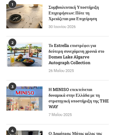
1
Συμβουλευτική Υποστήριξη
Επιχειρήσεων: Πότε τη
Χρειάζεται μια Επιχείρηση
30 Ιουνίου 2026
2
Το Estrella επιστρέφει για
δεύτερη συνεχόμενη χρονιά στο
Domes Lake Algarve
Autograph Collection
26 Μαΐου 2025
3
Η MINISO επεκτείνεται
δυναμικά στην Ελλάδα με τη
στρατηγική υποστήριξη της THE
WAY
7 Μαΐου 2025
4
Ο Δημήτρης Μήτος μέλος της