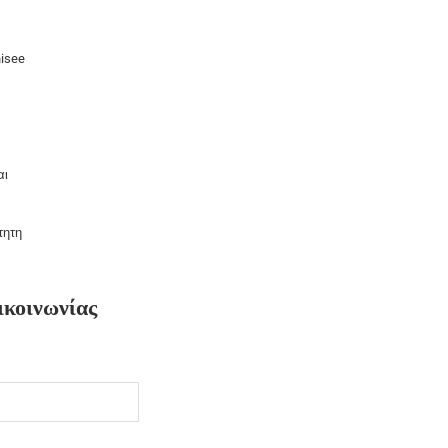
hisee
αι
τητη
κοινωνίας