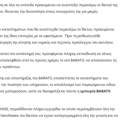
ωση σε όλα τα επίπεδα προκειμένου να αναπτύξει περαιτέρω το δίκτυό της.
, δίνοντας την δυνατότητα στους συνεργάτες της για μικρές
ν καταστημάτων που θα αναπτυχθεί περαιτέρω το δίκτυο, προκειμένου
υν της ίδιας επιτυχίας με τα υφιστάμενα. Πριν τη μίσθωση κάθε
έτρηση της κίνησης και νομικός και τεχνικός προέλεγχος του ακινήτου.
αστεί στο κατάστημά του, προσφέρεται πλήρης εκπαίδευση σε όλους
 θα επισκεφθούν από τις πρώτες ημέρες το νέο BARATO, να απολαύσουν τις
ν προϊόντων.
σης και υποστήριξης του BARATO, επισκέπτεται τα καταστήματα του
ό, την ποιότητα των υπηρεσιών, το αποτέλεσμα των παραγόμενων ειδών
ου να χαλαρώσουν, ώστε να διασφαλίζεται πάντα η
εμπειρία
BARATO
ISE, παραδίδονται πλήρη εγχειρίδια τα οποία περιλαμβάνουν όλη την
ι Franchisees του δικτύου να έχουν καταγεγραμμένη όλη την γνώση και να