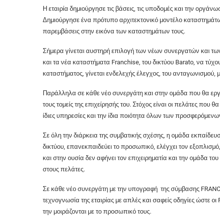
Η εταιρία δημιούργησε τις βάσεις, τις υποδομές και την οργάν
Δημιούργησε ένα πρότυπο αρχιτεκτονικό μοντέλο καταστημάτων
παρεμβάσεις στην εικόνα των καταστημάτων τους.
Σήμερα γίνεται αυστηρή επιλογή των νέων συνεργατών και τω
και τα νέα καταστήματα Franchise, του δικτύου Barato, να τύχο
καταστήματος, γίνεται ενδελεχής έλεγχος, του ανταγωνισμού, μ
Παράλληλα σε κάθε νέο συνεργάτη και στην ομάδα που θα εργ
τους τομείς της επιχείρησής του. Στόχος είναι οι πελάτες που
ίδιες υπηρεσίες και την ίδια ποιότητα όλων των προσφερόμενω
Σε όλη την διάρκεια της συμβατικής σχέσης, η ομάδα εκπαίδευ
δικτύου, επανεκπαιδεύει το προσωπικό, ελέγχει τον εξοπλισμ
και στην ουσία δεν αφήνει τον επιχειρηματία και την ομάδα τ
στους πελάτες.
Σε κάθε νέο συνεργάτη με την υπογραφή της σύμβασης FRANCH
τεχνογνωσία της εταιρίας με απλές και σαφείς οδηγίες ώστε ο
την μοιράζονται με το προσωπικό τους.