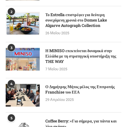
2
Το Estrella επιστρέφει για δεύτερη
συνεχόμενη χρονιά στο Domes Lake
Algarve Autograph Collection
26 Μαΐου 2025
3
Η MINISO επεκτείνεται δυναμικά στην
Ελλάδα με τη στρατηγική υποστήριξη της
THE WAY
7 Μαΐου 2025
4
Ο Δημήτρης Μήτος μέλος της Επιτροπής
Franchise του ΕΕΑ
29 Απριλίου 2025
5
Coffee Berry: «Για σήμερα, για πάντα και
λίγο ακόμα»