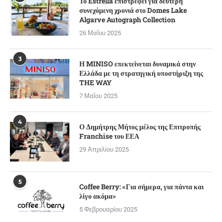
Το Estrella επιστρέφει για δεύτερη
συνεχόμενη χρονιά στο Domes Lake
Algarve Autograph Collection
26 Μαΐου 2025
3
Η MINISO επεκτείνεται δυναμικά στην
Ελλάδα με τη στρατηγική υποστήριξη της
THE WAY
7 Μαΐου 2025
4
Ο Δημήτρης Μήτος μέλος της Επιτροπής
Franchise του ΕΕΑ
29 Απριλίου 2025
5
Coffee Berry: «Για σήμερα, για πάντα και
λίγο ακόμα»
5 Φεβρουαρίου 2025