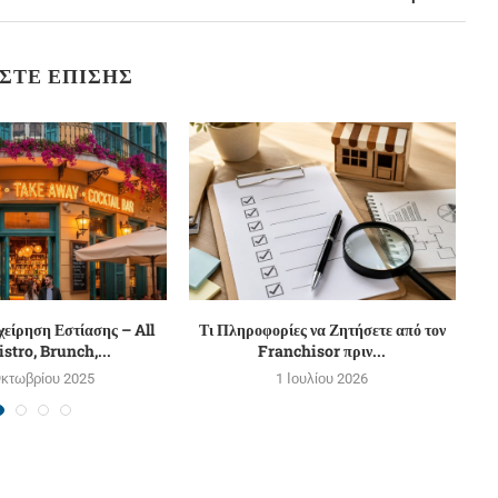
ΣΤΕ ΕΠΊΣΗΣ
χείρηση Εστίασης – All
Τι Πληροφορίες να Ζητήσετε από τον
stro, Brunch,...
Franchisor πριν...
Κ
Οκτωβρίου 2025
1 Ιουλίου 2026