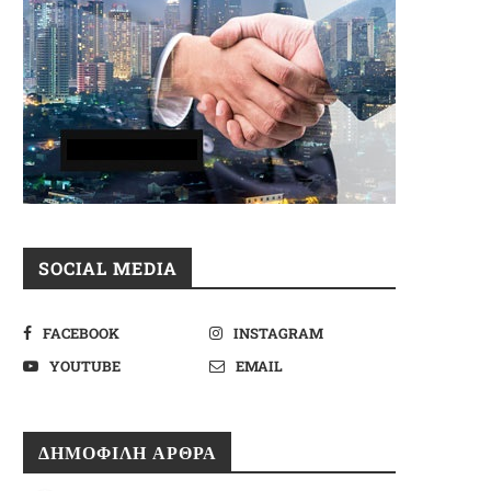
SOCIAL MEDIA
Πωλείται επιχείρηση All-Day
Franchise ή Αντιπροσωπεία: 
FACEBOOK
INSTAGRAM
αφέ,Μπαρ & Εστίαση στην Δυτική...
Αποκτάτε σε Κάθε Μοντέλο;
YOUTUBE
EMAIL
8 Οκτωβρίου 2025
28 Ιουλίου 2026
ΔΗΜΟΦΙΛΉ ΆΡΘΡΑ