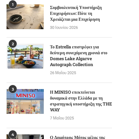
1
Συμβουλευτική Υποστήριξη
Επιχειρήσεων: Πότε τη
Χρειάζεται μια Επιχείρηση
30 Ιουνίου 2026
2
Το Estrella επιστρέφει για
δεύτερη συνεχόμενη χρονιά στο
Domes Lake Algarve
Autograph Collection
26 Μαΐου 2025
3
Η MINISO επεκτείνεται
δυναμικά στην Ελλάδα με τη
στρατηγική υποστήριξη της THE
WAY
7 Μαΐου 2025
4
Ο Δημήτρης Μήτος μέλος της