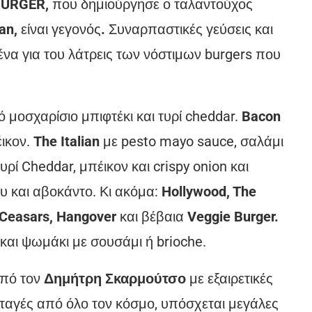
URGER
,
που δημιούργησε ο ταλαντούχος
an
,
είναι γεγονός
.
Συναρπαστικές γεύσεις και
να για του λάτρεις των νόστιμων burgers που
 μοσχαρίσιο μπιφτέκι και τυρί cheddar.
Bacon
ικον.
The Italian
με pesto mayo sauce, σαλάμι
υρί Cheddar, μπέικον και crispy onion και
υ και αβοκάντο. Κι ακόμα:
Hollywood, The
 Ceasars, Hangover
και βέβαια
Veggie Burger.
και ψωμάκι με σουσάμι ή brioche.
πό τον
Δημήτρη Σκαρμούτσο
με εξαιρετικές
νταγές από όλο τον κόσμο, υπόσχεται μεγάλες