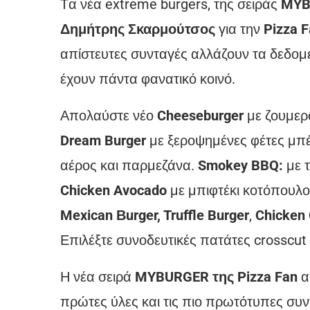
Tα νέα extreme burgers, της σειράς
MYB
Δημήτρης Σκαρμούτσος
για την
Pizza
F
απίστευτες συνταγές αλλάζουν τα δεδομέ
έχουν πάντα φανατικό κοινό.
Απολαύστε νέο
Cheeseburger
με ζουμερό
Dream Burger
με ξεροψημένες φέτες μπέ
αέρος και παρμεζάνα.
Smokey BBQ:
με τ
Chicken Avocado
με μπιφτέκι κοτόπουλο
Mexican Βurger, Truffle Burger
,
Chicken
Επιλέξτε συνοδευτικές πατάτες crosscut 
Η νέα σειρά
MYBURGER της Pizza Fan
α
πρώτες ύλες και τις πιο πρωτότυπες συ