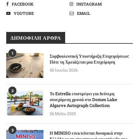
FACEBOOK
INSTAGRAM
YOUTUBE
EMAIL
ΔΗΜΟΦΙΛΉ ΆΡΘΡΑ
1
Συμβουλευτική Υποστήριξη Επιχειρήσεων:
Πότε τη Χρειάζεται μια Επιχείρηση
30 Ιουνίου 2026
2
Το Estrella επιστρέφει για δεύτερη
συνεχόμενη χρονιά στο Domes Lake
Algarve Autograph Collection
26 Μαΐου 2025
3
Η MINISO επεκτείνεται δυναμικά στην
Ελλάδα με τη στρατηγική υποστήριξη της