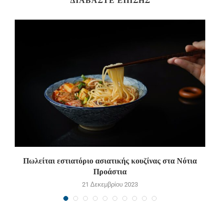
Πωλείται εστιατόριο ασιατικής κουζίνας στα Νότια
Π
Προάστια
21 Δεκεμβρίου 2023