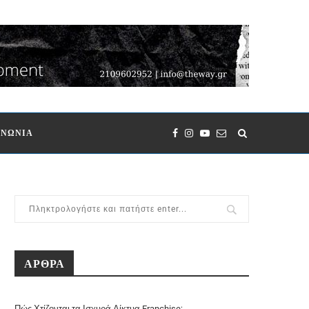
ΙΝΩΝΙΑ
ΑΡΘΡΑ
Πώς Χτίζονται τα Ισχυρά Δίκτυα Franchise;