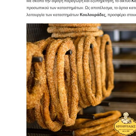
Με σκοπό την άψογη παραγωγή και εξυπηρέτηση, το δίκτυο
Κ
προσωπικού των καταστημάτων. Ως αποτέλεσμα, το άρτια καταρ
λειτουργία των καταστημάτων
Κουλουράδες
, προσφέρει στου