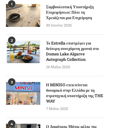
1
Συμβουλευτική Υποστήριξη
Επιχειρήσεων: Πότε τη
Χρειάζεται μια Επιχείρηση
30 Ιουνίου 2026
2
Το Estrella επιστρέφει για
δεύτερη συνεχόμενη χρονιά στο
Domes Lake Algarve
Autograph Collection
26 Μαΐου 2025
3
Η MINISO επεκτείνεται
δυναμικά στην Ελλάδα με τη
στρατηγική υποστήριξη της THE
WAY
7 Μαΐου 2025
4
Ο Δημήτρης Μήτος μέλος της