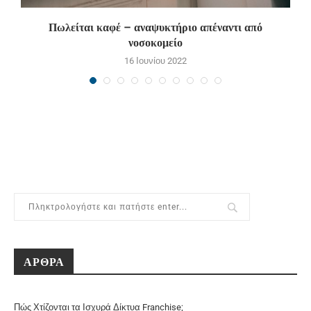
Πωλείται καφέ – αναψυκτήριο απέναντι από
Π
νοσοκομείο
16 Ιουνίου 2022
ΑΡΘΡΑ
Πώς Χτίζονται τα Ισχυρά Δίκτυα Franchise;