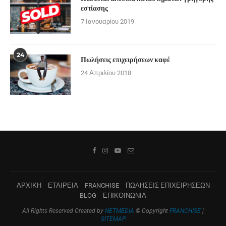
εστίασης
7 Ιανουαρίου 2019
24
Πωλήσεις επιχειρήσεων καφέ
24 Απριλίου 2018
ΑΡΧΙΚΗ
ΕΤΑΙΡΕΙΑ
FRANCHISE
ΠΩΛΗΣΕΙΣ ΕΠΙΧΕΙΡΗΣΕΩΝ
BLOG
ΕΠΙΚΟΙΝΩΝΙΑ
All Rights Reserved Created by
NETMEDIA
© Copyright
FRANCHISE
|
SITEMAP