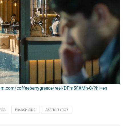
ram.com/coffeeberrygreece/reel/DFm5flXMh-0/?hl=en
ΑΔΑ
FRANCHISING
ΔΕΛΤΙΟ ΤΥΠΟΥ