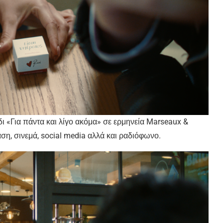
ι «Για πάντα και λίγο ακόμα» σε ερμηνεία Marseaux &
αση, σινεμά, social media αλλά και ραδιόφωνο.