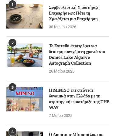
1
Συμβουλευτική Υποστήριξη
Επιχειρήσεων: Πότε τη
Χρειάζεται μια Επιχείρηση
30 Ιουνίου 2026
2
Το Estrella επιστρέφει για
δεύτερη συνεχόμενη χρονιά στο
Domes Lake Algarve
Autograph Collection
26 Μαΐου 2025
3
Η MINISO επεκτείνεται
δυναμικά στην Ελλάδα με τη
στρατηγική υποστήριξη της THE
WAY
7 Μαΐου 2025
4
Ο Δημήτρης Μήτος μέλος της