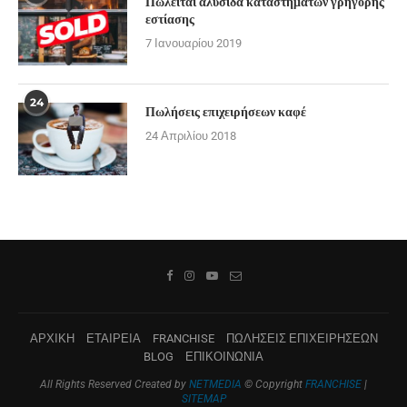
Πωλείται αλυσίδα καταστημάτων γρήγορης
εστίασης
7 Ιανουαρίου 2019
24
Πωλήσεις επιχειρήσεων καφέ
24 Απριλίου 2018
ΑΡΧΙΚΗ
ΕΤΑΙΡΕΙΑ
FRANCHISE
ΠΩΛΗΣΕΙΣ ΕΠΙΧΕΙΡΗΣΕΩΝ
BLOG
ΕΠΙΚΟΙΝΩΝΙΑ
All Rights Reserved Created by
NETMEDIA
© Copyright
FRANCHISE
|
SITEMAP