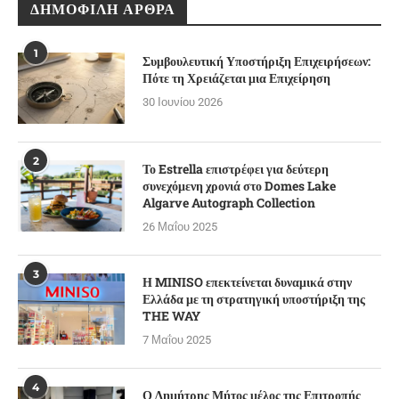
ΔΗΜΟΦΙΛΉ ΆΡΘΡΑ
1
Συμβουλευτική Υποστήριξη Επιχειρήσεων:
Πότε τη Χρειάζεται μια Επιχείρηση
30 Ιουνίου 2026
2
Το Estrella επιστρέφει για δεύτερη
συνεχόμενη χρονιά στο Domes Lake
Algarve Autograph Collection
26 Μαΐου 2025
3
Η MINISO επεκτείνεται δυναμικά στην
Ελλάδα με τη στρατηγική υποστήριξη της
THE WAY
7 Μαΐου 2025
4
Ο Δημήτρης Μήτος μέλος της Επιτροπής