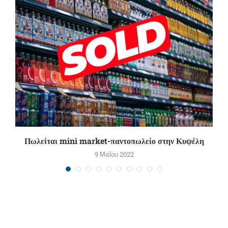
Πωλείται mini market-παντοπωλείο στην Κυψέλη
9 Μαΐου 2022