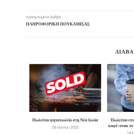
προηγούμενο άρθρο
ΠΛΗΡΟΦΟΡΙΚΗ ΠΟΥΚΑΜΙΣΑΣ
ΔΙΑΒΆ
κό καφέ στο
Πωλείται ψητοπωλείο στη Νέα Ιωνία
Πωλείται επ
καφέ-σνακ σε 
28 Ιουνίου 2022
4
14 