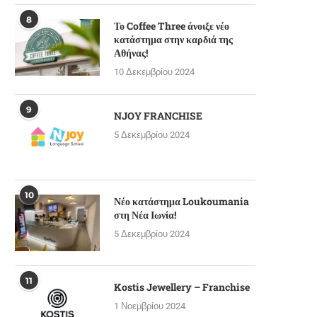
8
Το Coffee Three άνοιξε νέο
κατάστημα στην καρδιά της
Αθήνας!
10 Δεκεμβρίου 2024
9
NJOY FRANCHISE
5 Δεκεμβρίου 2024
10
Νέο κατάστημα Loukoumania
στη Νέα Ιωνία!
5 Δεκεμβρίου 2024
11
ΩΡΕΑΝ 17.000€ για νέα επιχείρηση
Πωλείται ηλεκτρονικό κατάστ
Kostis Jewellery – Franchise
από την ΔΥΠΑ-...
βρεφικών ειδών
1 Νοεμβρίου 2024
14 Ιανουαρίου 2025
26 Σεπτεμβρίου 2024