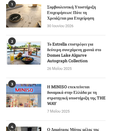
1
Συμβουλευτική Υποστήριξη
Επιχειρήσεων: Πότε τη
Χρειάζεται μια Επιχείρηση
30 Ιουνίου 2026
2
Το Estrella επιστρέφει για
δεύτερη συνεχόμενη χρονιά στο
Domes Lake Algarve
Autograph Collection
26 Μαΐου 2025
3
Η MINISO επεκτείνεται
δυναμικά στην Ελλάδα με τη
στρατηγική υποστήριξη της THE
WAY
7 Μαΐου 2025
4
Ο Δημήτρης Μήτος μέλος της