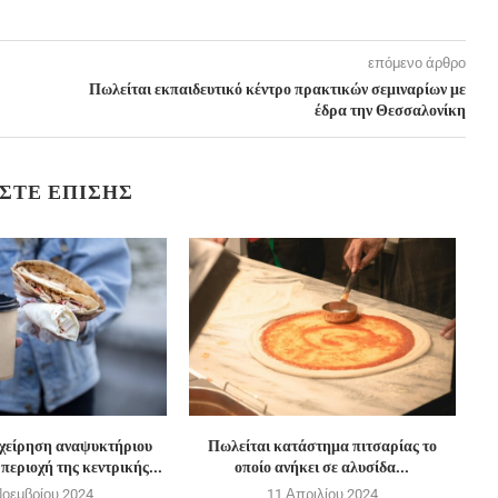
επόμενο άρθρο
Πωλείται εκπαιδευτικό κέντρο πρακτικών σεμιναρίων με
έδρα την Θεσσαλονίκη
ΣΤΕ ΕΠΊΣΗΣ
ιχείρηση αναψυκτήριου
Πωλείται κατάστημα πιτσαρίας το
Δ
περιοχή της κεντρικής...
οποίο ανήκει σε αλυσίδα...
Νοεμβρίου 2024
11 Απριλίου 2024