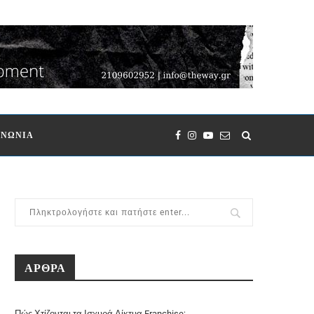
ΙΝΩΝΙΑ
ΑΡΘΡΑ
Πώς Χτίζονται τα Ισχυρά Δίκτυα Franchise;