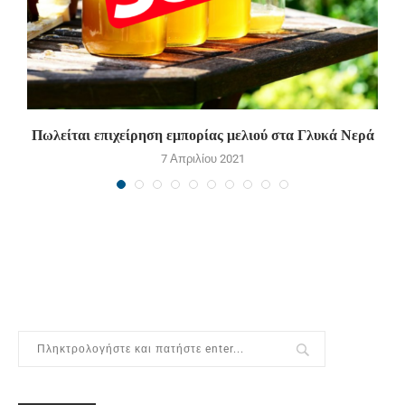
Πωλείται επιχείρηση εμπορίας μελιού στα Γλυκά Νερά
Π
7 Απριλίου 2021