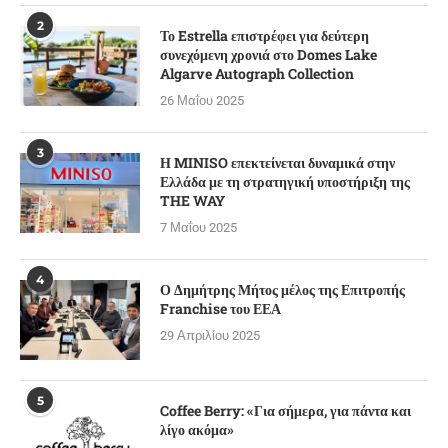
2
Το Estrella επιστρέφει για δεύτερη
συνεχόμενη χρονιά στο Domes Lake
Algarve Autograph Collection
26 Μαΐου 2025
3
Η MINISO επεκτείνεται δυναμικά στην
Ελλάδα με τη στρατηγική υποστήριξη της
THE WAY
7 Μαΐου 2025
4
Ο Δημήτρης Μήτος μέλος της Επιτροπής
Franchise του ΕΕΑ
29 Απριλίου 2025
5
Coffee Berry: «Για σήμερα, για πάντα και
λίγο ακόμα»