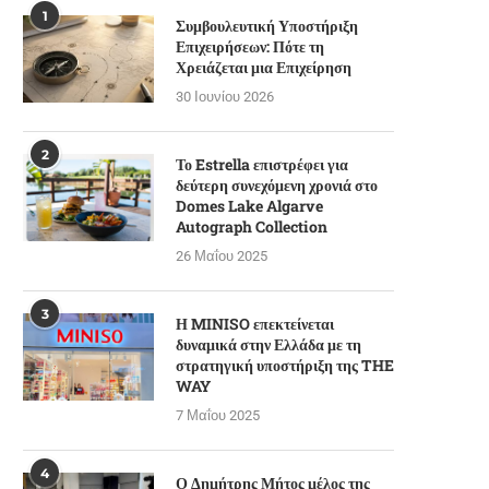
1
Συμβουλευτική Υποστήριξη
Επιχειρήσεων: Πότε τη
Χρειάζεται μια Επιχείρηση
30 Ιουνίου 2026
2
Το Estrella επιστρέφει για
δεύτερη συνεχόμενη χρονιά στο
Domes Lake Algarve
Autograph Collection
26 Μαΐου 2025
3
Η MINISO επεκτείνεται
δυναμικά στην Ελλάδα με τη
στρατηγική υποστήριξη της THE
WAY
7 Μαΐου 2025
4
Ο Δημήτρης Μήτος μέλος της