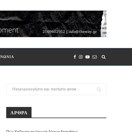
ΙΝΩΝΙΑ
ΑΡΘΡΑ
Πώς Χτίζονται τα Ισχυρά Δίκτυα Franchise;