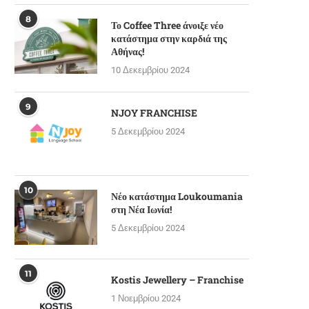
8
Το Coffee Three άνοιξε νέο
κατάστημα στην καρδιά της
Αθήνας!
10 Δεκεμβρίου 2024
9
NJOY FRANCHISE
5 Δεκεμβρίου 2024
10
Νέο κατάστημα Loukoumania
στη Νέα Ιωνία!
5 Δεκεμβρίου 2024
Πωλείται μονάδα φροντίδας
Πωλείται επιχείρηση All-day b
ηλικιωμένων στη Δ. Αττική
restaurant στο κέντρο της Αθή
28 Ιουνίου 2022
17 Μαΐου 2024
11
Kostis Jewellery – Franchise
1 Νοεμβρίου 2024