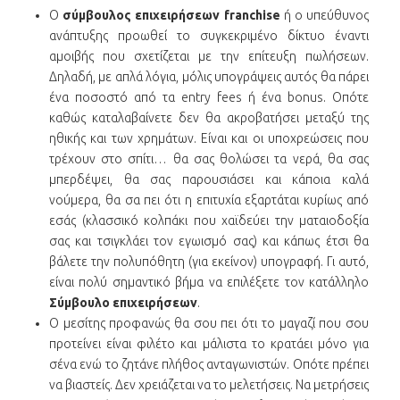
Ο
σύμβουλος επιχειρήσεων franchise
ή ο υπεύθυνος
ανάπτυξης προωθεί το συγκεκριμένο δίκτυο έναντι
αμοιβής που σχετίζεται με την επίτευξη πωλήσεων.
Δηλαδή, με απλά λόγια, μόλις υπογράψεις αυτός θα πάρει
ένα ποσοστό από τα entry fees ή ένα bonus. Οπότε
καθώς καταλαβαίνετε δεν θα ακροβατήσει μεταξύ της
ηθικής και των χρημάτων. Είναι και οι υποχρεώσεις που
τρέχουν στο σπίτι… θα σας θολώσει τα νερά, θα σας
μπερδέψει, θα σας παρουσιάσει και κάποια καλά
νούμερα, θα σα πει ότι η επιτυχία εξαρτάται κυρίως από
εσάς (κλασσικό κολπάκι που χαϊδεύει την ματαιοδοξία
σας και τσιγκλάει τον εγωισμό σας) και κάπως έτσι θα
βάλετε την πολυπόθητη (για εκείνον) υπογραφή. Γι αυτό,
είναι πολύ σημαντικό βήμα να επιλέξετε τον κατάλληλο
Σύμβουλο επιχειρήσεων
.
Ο μεσίτης προφανώς θα σου πει ότι το μαγαζί που σου
προτείνει είναι φιλέτο και μάλιστα το κρατάει μόνο για
σένα ενώ το ζητάνε πλήθος ανταγωνιστών. Οπότε πρέπει
να βιαστείς. Δεν χρειάζεται να το μελετήσεις. Να μετρήσεις