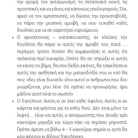
την αγορά, τον ανταγωνισμό, το πελατειακό κοινό, τις
προοπτικές και να κάνεις και κάποιους υπολογισμούς. Όχι,
αρκεί να τον εμπιστευτείς, να δώσεις την προκαταβολή,
να πάρει την μεσιτική αμοιβή, να σου ευχηθεί καλές
δουλείες και να σε χαιρετήσει χαρούμενος.
Ο αρχιτέκτονας – κατασκευαστής, αν κλείσεις την
δουλίτσα θα πάρει κι αυτός την αμοιβή του. Κατά …
περίεργο τρόπο λοιπόν θα συμφωνήσει κι αυτός ότι
πρόκειται περί ευκαιρίας. Οπότε θα σε σπρώξει κι αυτός
να κάνεις το βήμα, θα σου δείξει εικόνες, θα τσιγκλήσει κι
αυτός την αισθητική και την ματαιοδοξία σου κι εσύ θα
πεις: «δεν είναι δυνατόν όλοι αυτοί οι άνθρωποι που δεν
γνωρίζονται, μου λένε ότι πρέπει να προχωρήσω, άρα
μάλλον αυτό είναι το σωστό»
Ο franchisor. Αυτός κι αν έχει κάθε όφελος. Αυτός κι αν
καίγεται και ψήνεται για τα entry fees. Δεν είναι μόνο τα
λεφτά… είναι και αυτός ο ανταγωνιστής που άνοιξε τρία
καινούρια μαγαζιά και τώρα πάει να περάσει μπροστά.
Πρέπει άμεσα να βάλω 4 – 5 καινούρια σημεία κι αυτά θα
μου φέρουν κι άλλους franchisees.