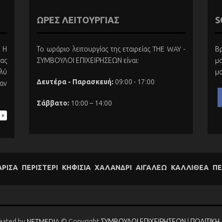
ΩΡΕΣ ΛΕΙΤΟΥΡΓΙΑΣ
S
 Η
Το ωράριο λειτουργίας της εταιρείας THE WAY -
Βρ
ας
ΣΥΜΒΟΥΛΟΙ ΕΠΙΧΕΙΡΗΣΕΩΝ είναι:
μα
λύ
μα
Δευτέρα - Παρασκευή:
09:00 - 17:00
αν
Σάββατο:
10:00 – 14:00
 »
ΑΡΙΣΑ
ΠΕΡΙΣΤΕΡΙ
ΚΗΦΙΣΙΑ
ΧΑΛΑΝΔΡΙ
ΑΙΓΑΛΕΩ
ΚΑΛΛΙΘΕΑ
ΠΕ
reated by
NETMEDIA
© Copyright
ΣΥΜΒΟΥΛΟΙ ΕΠΙΧΕΙΡΗΣΕΩΝ
|
ΠΟΛΙΤΙΚΗ